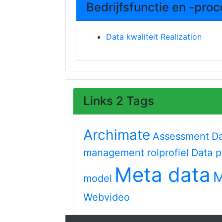
Bedrijfsfunctie en -pro
Data kwaliteit Realization
Links 2 Tags
Archimate
Assessment
D
management rolprofiel
Data p
Meta data
M
model
Webvideo