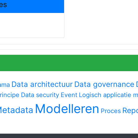
ces
Data architectuur
Data governance
ama
rincipe
Data security
Event
Logisch applicatie 
Modelleren
etadata
Repo
Proces