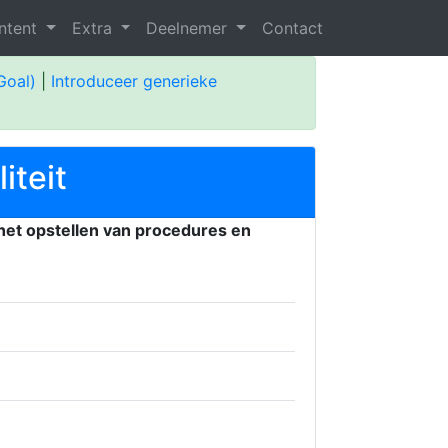
ntent
Extra
Deelnemer
Contact
Goal)
|
Introduceer generieke
iteit
het opstellen van procedures en