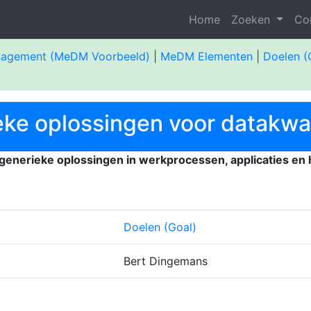
Home
Zoeken
Co
nagement (MeDM Voorbeeld)
|
MeDM Elementen
|
Doelen (
eke oplossingen voor datakwal
 generieke oplossingen in werkprocessen, applicaties en 
Doelen (Goal)
Bert Dingemans