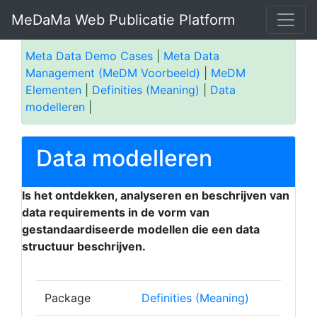
MeDaMa Web Publicatie Platform
Meta Data Demo Cases
|
Meta Data
Management (MeDM Voorbeeld)
|
MeDM
Elementen
|
Definities (Meaning)
|
Data
modelleren
|
Data modelleren
Is het ontdekken, analyseren en beschrijven van
data requirements in de vorm van
gestandaardiseerde modellen die een data
structuur beschrijven.
Package
Definities (Meaning)