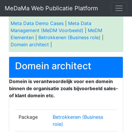
MeDaMa Web Publicatie Platform
Meta Data Demo Cases
|
Meta Data
Management (MeDM Voorbeeld)
|
MeDM
Elementen
|
Betrokkenen (Business role)
|
Domein architect
|
Domein architect
Domein is verantwoordelijk voor een domein
binnen de organisatie zoals bijvoorbeeld sales-
of klant domein etc.
Package
Betrokkenen (Business
role)