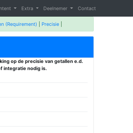
ntent
Extra
Deelnemer
Contact
ten (Requirement)
|
Precisie
|
king op de precisie van getallen e.d.
integratie nodig is.