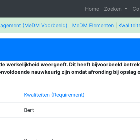
Home
Zoeken
Co
nagement (MeDM Voorbeeld)
|
MeDM Elementen
|
Kwalitei
 de werkelijkheid weergeeft. Dit heeft bijvoorbeeld betrek
voldoende nauwkeurig zijn omdat afronding bij opslag of 
Kwaliteiten (Requirement)
Bert