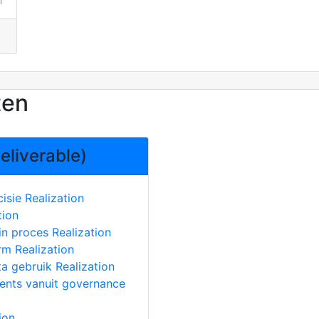
ten
eliverable)
isie Realization
tion
 in proces Realization
rm Realization
a gebruik Realization
ments vanuit governance
ion