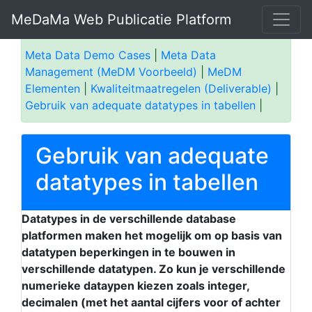
MeDaMa Web Publicatie Platform
Meta Data Demo Cases
|
Meta Data
Management (MeDM Voorbeeld)
|
MeDM
Elementen
|
Kwaliteitmaatregelen (Deliverable)
|
Gebruik van adequate datatypes in tabellen
|
Gebruik van adequate
datatypes in tabellen
Datatypes in de verschillende database
platformen maken het mogelijk om op basis van
datatypen beperkingen in te bouwen in
verschillende datatypen. Zo kun je verschillende
numerieke dataypen kiezen zoals integer,
decimalen (met het aantal cijfers voor of achter