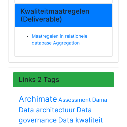
Kwaliteitmaatregelen
(Deliverable)
Maatregelen in relationele
database Aggregation
Links 2 Tags
Archimate
Assessment
Dama
Data architectuur
Data
governance
Data kwaliteit