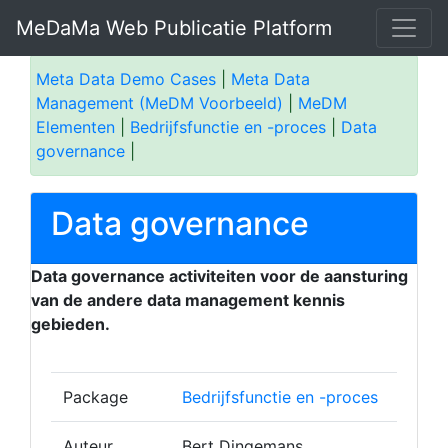
MeDaMa Web Publicatie Platform
Meta Data Demo Cases
|
Meta Data
Management (MeDM Voorbeeld)
|
MeDM
Elementen
|
Bedrijfsfunctie en -proces
|
Data
governance
|
Data governance
Data governance activiteiten voor de aansturing
van de andere data management kennis
gebieden.
Package
Bedrijfsfunctie en -proces
Auteur
Bert Dingemans