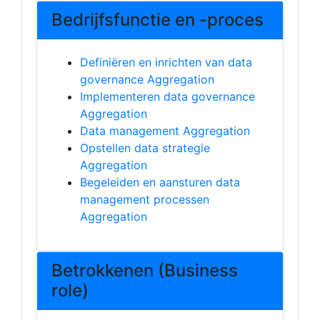
Bedrijfsfunctie en -proces
Definiëren en inrichten van data
governance Aggregation
Implementeren data governance
Aggregation
Data management Aggregation
Opstellen data strategie
Aggregation
Begeleiden en aansturen data
management processen
Aggregation
Betrokkenen (Business
role)