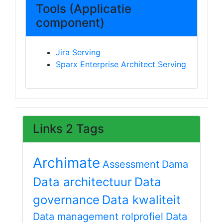
Tools (Applicatie
component)
Jira Serving
Sparx Enterprise Architect Serving
Links 2 Tags
Archimate
Assessment
Dama
Data architectuur
Data
governance
Data kwaliteit
Data management rolprofiel
Data