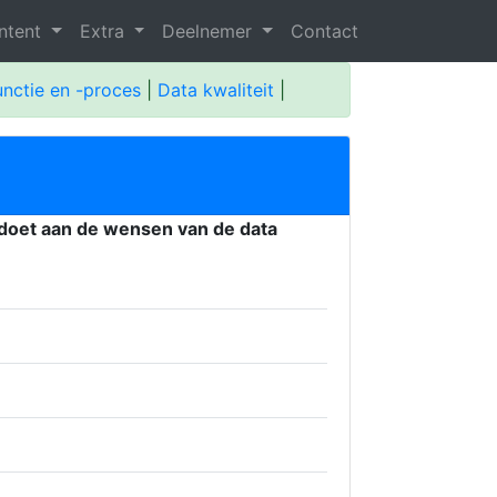
ntent
Extra
Deelnemer
Contact
unctie en -proces
|
Data kwaliteit
|
oldoet aan de wensen van de data