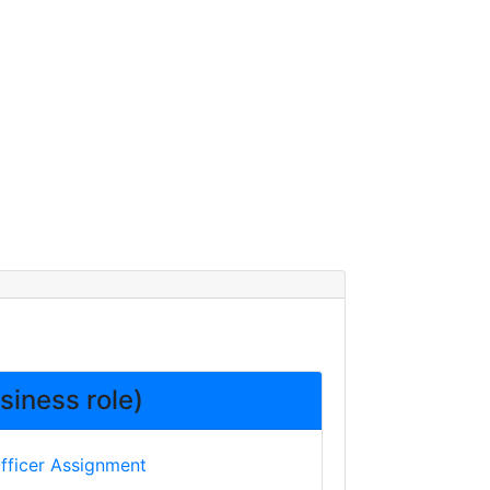
siness role)
fficer Assignment