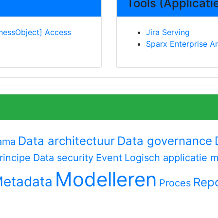
Tools (Applicat
nessObject] Access
Jira Serving
Sparx Enterprise Ar
Data architectuur
Data governance
ama
rincipe
Data security
Event
Logisch applicatie 
Modelleren
etadata
Repo
Proces