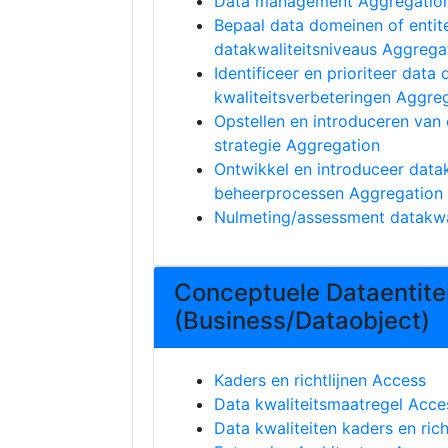
Data management Aggregatio
Bepaal data domeinen of entit
datakwaliteitsniveaus Aggrega
Identificeer en prioriteer data
kwaliteitsverbeteringen Aggre
Opstellen en introduceren van 
strategie Aggregation
Ontwikkel en introduceer datak
beheerprocessen Aggregation
Nulmeting/assessment datakwa
Conceptuele Dataentite
(Business/Dataobject)
Kaders en richtlijnen Access
Data kwaliteitsmaatregel Acce
Data kwaliteiten kaders en rich