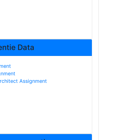
entie Data
nment
gnment
architect Assignment