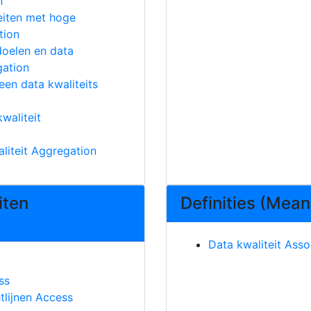
n
eiten met hoge
tion
 doelen en data
gation
een data kwaliteits
waliteit
liteit Aggregation
iten
Definities (Mean
Data kwaliteit Asso
ss
tlijnen Access