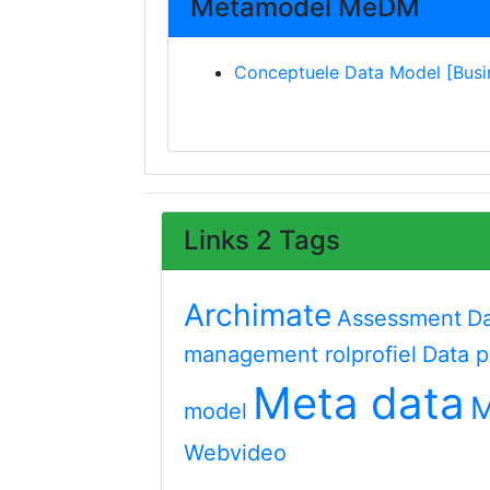
Metamodel MeDM
Conceptuele Data Model [Busi
Links 2 Tags
Archimate
Assessment
D
management rolprofiel
Data p
Meta data
M
model
Webvideo