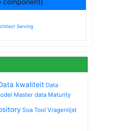
ie component)
chitect Serving
Data kwaliteit
Data
model
Master data
Maturity
sitory
Soa
Tool
Vragenlijst