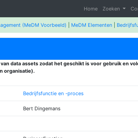
Home
Zoeken
Co
nagement (MeDM Voorbeeld)
|
MeDM Elementen
|
Bedrijfsf
van data assets zodat het geschikt is voor gebruik en v
 organisatie).
Bedrijfsfunctie en -proces
Bert Dingemans