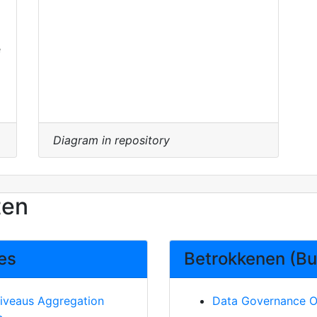
e
Diagram in repository
ten
ces
Betrokkenen (Bu
niveaus Aggregation
Data Governance O