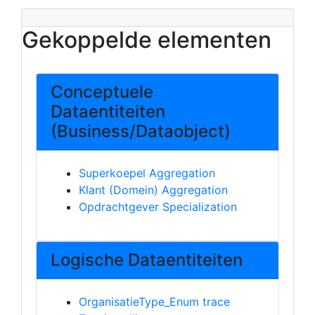
Gekoppelde elementen
Conceptuele
Dataentiteiten
(Business/Dataobject)
Superkoepel Aggregation
Klant (Domein) Aggregation
Opdrachtgever Specialization
Logische Dataentiteiten
OrganisatieType_Enum trace