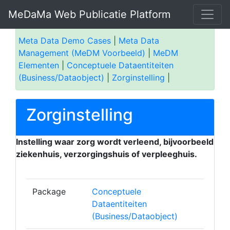
MeDaMa Web Publicatie Platform
Meta Data Demo Cases
|
Meta Data
Management (MeDM Voorbeeld)
|
MeDM
Elementen
|
Conceptuele Dataentiteiten
(Business/Dataobject)
|
Zorginstelling
|
Zorginstelling
Instelling waar zorg wordt verleend, bijvoorbeeld
ziekenhuis, verzorgingshuis of verpleeghuis.
Package
Conceptuele
Dataentiteiten
(Business/Dataobject)