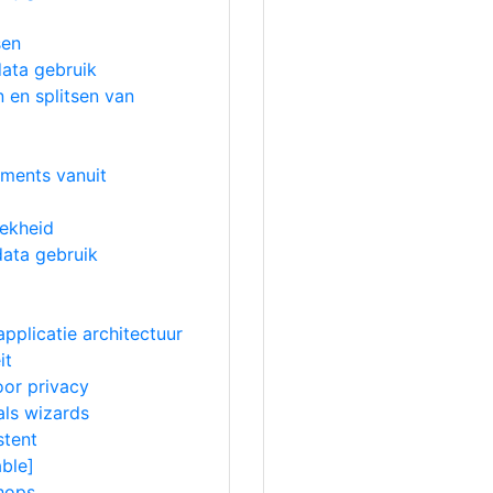
sen
ata gebruik
 en splitsen van
ements vanuit
iekheid
data gebruik
pplicatie architectuur
it
or privacy
ls wizards
stent
able]
hops