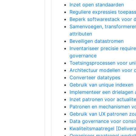
Inzet open standaarden
Reguliere expressies toepas
Beperk softwarestack voor d
Samenvoegen, transformeren
attributen
Beveiligen datastromen
Inventariseer precisie requir
governance
Toetsingsprocessen voor un
Architectuur modellen voor 
Converteer datatypes
Gebruik van unique indexen
Implementeer een drielagen a
Inzet patronen voor actualite
Patronen en mechanismen vo
Gebruik van UX patronen zoa
Data governance voor consi
Kwaliteitsmaatregel [Deliver
Organiseer maatregel works