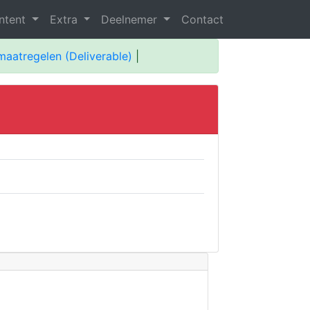
ntent
Extra
Deelnemer
Contact
maatregelen (Deliverable)
|