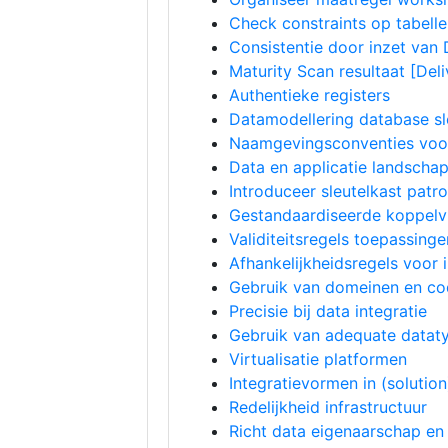
Check constraints op tabel
Consistentie door inzet van
Maturity Scan resultaat [Deli
Authentieke registers
Datamodellering database sl
Naamgevingsconventies voor
Data en applicatie landschap
Introduceer sleutelkast patr
Gestandaardiseerde koppelv
Validiteitsregels toepassing
Afhankelijkheidsregels voor
Gebruik van domeinen en cod
Precisie bij data integratie
Gebruik van adequate dataty
Virtualisatie platformen
Integratievormen in (solution
Redelijkheid infrastructuur
Richt data eigenaarschap en