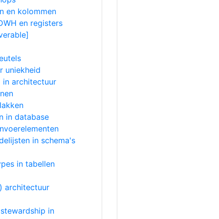
len en kolommen
 DWH en registers
verable]
eutels
 uniekheid
 in architectuur
onen
lakken
en in database
 invoerelementen
elijsten in schema's
pes in tabellen
) architectuur
 stewardship in