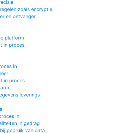
ecisie
egelen zoals encryptie
der en ontvanger
se platform
it in proces
oces in
heer
it in proces
form
egevens leverings
ta
roces in
liteiten in gedrag
bij gebruik van data