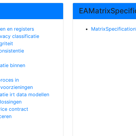
EAMatrixSpecifi
en en registers
MatrixSpecification
vacy classificatie
griteit
onsistentie
atie binnen
roces in
r voorzieningen
atie irt data modellen
plossingen
vice contract
ceren