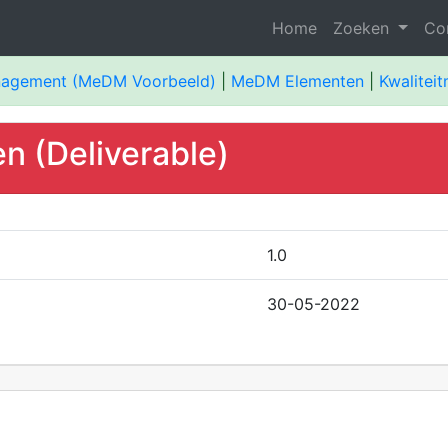
Home
Zoeken
Co
nagement (MeDM Voorbeeld)
|
MeDM Elementen
|
Kwaliteit
n (Deliverable)
1.0
30-05-2022