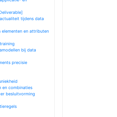
Deliverable]
actualiteit tijdens data
n elementen en attributen
training
amodellen bij data
ments precisie
uniekheid
en en combinaties
cer besluitvorming
tieregels