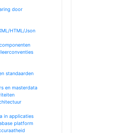
aring door
 XML/HTML/Json
e componenten
lleerconventies
pen standaarden
rs en masterdata
iteiten
chitectuur
 in applicaties
atabase platform
ccuraatheid