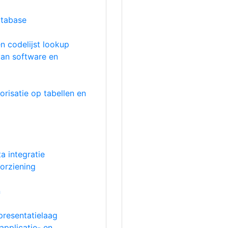
atabase
en codelijst lookup
van software en
risatie op tabellen en
ta integratie
orziening
n
 presentatielaag
applicatie- en