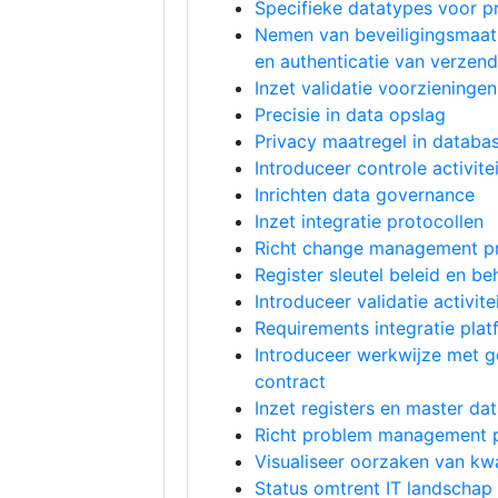
Specifieke datatypes voor pr
Nemen van beveiligingsmaatr
en authenticatie van verzen
Inzet validatie voorzieningen
Precisie in data opslag
Privacy maatregel in databa
Introduceer controle activite
Inrichten data governance
Inzet integratie protocollen
Richt change management pr
Register sleutel beleid en be
Introduceer validatie activite
Requirements integratie plat
Introduceer werkwijze met g
contract
Inzet registers en master da
Richt problem management p
Visualiseer oorzaken van kwa
Status omtrent IT landschap 