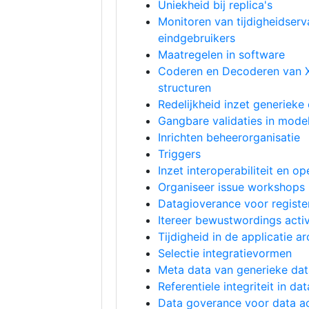
Uniekheid bij replica's
Monitoren van tijdigheidserv
eindgebruikers
Maatregelen in software
Coderen en Decoderen van
structuren
Redelijkheid inzet generiek
Gangbare validaties in mode
Inrichten beheerorganisatie
Triggers
Inzet interoperabiliteit en o
Organiseer issue workshops
Datagioverance voor registe
Itereer bewustwordings activ
Tijdigheid in de applicatie ar
Selectie integratievormen
Meta data van generieke data
Referentiele integriteit in d
Data goverance voor data a