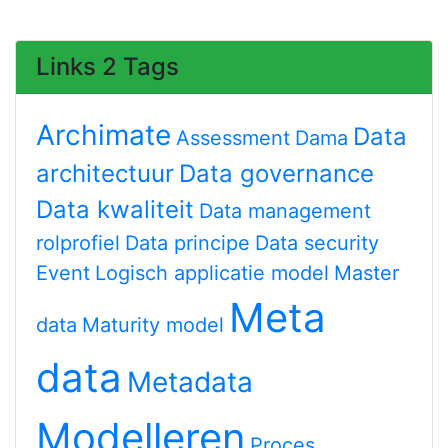
Links 2 Tags
Archimate
Data
Assessment
Dama
architectuur
Data governance
Data kwaliteit
Data management
rolprofiel
Data principe
Data security
Event
Logisch applicatie model
Master
Meta
data
Maturity model
data
Metadata
Modelleren
Proces